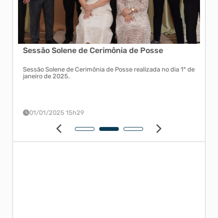
Sessão Solene de Cerimônia de Posse
FOT
RE
raujo
Sessão Solene de Cerimônia de Posse realizada no dia 1º de
Conf
janeiro de 2025.
feit
da R
01/01/2025 15h29
1